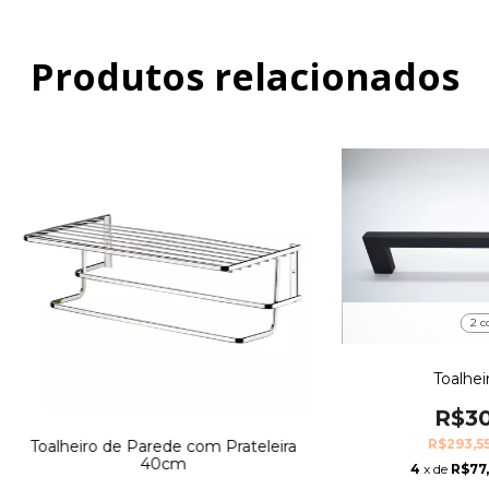
Produtos relacionados
2 c
Toalhei
R$30
R$293,5
Toalheiro de Parede com Prateleira
40cm
4
x de
R$77