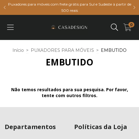
Puxadores para móveis com frete grátis para Sul e Sudeste à partir de
500 reais
0
Início
>
PUXADORES PARA MÓVEIS
>
EMBUTIDO
EMBUTIDO
Não temos resultados para sua pesquisa. Por favor,
tente com outros filtros.
Departamentos
Políticas da Loja