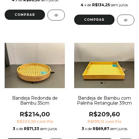
4
x de
R$134,25
sem juros
COMPRAR
COMPRAR
Bandeja Redonda de
Bandeja de Bambu com
Bambu 35cm
Palinha Retangular 39cm
R$214,00
R$209,60
R$203,30
com
Pix
R$199,12
com
Pix
3
x de
R$71,33
sem juros
3
x de
R$69,87
sem juros