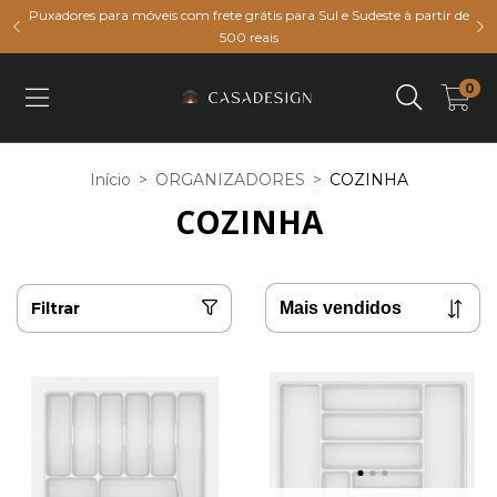
Puxadores para móveis com frete grátis para Sul e Sudeste à partir de
500 reais
0
Início
>
ORGANIZADORES
>
COZINHA
COZINHA
Filtrar