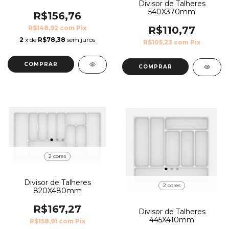
Divisor de Talheres
540X370mm
R$156,76
R$148,92
com
Pix
R$110,77
2
x de
R$78,38
sem juros
R$105,23
com
Pix
COMPRAR
COMPRAR
2 cores
Divisor de Talheres
2 cores
820X480mm
R$167,27
Divisor de Talheres
445X410mm
R$158,91
com
Pix