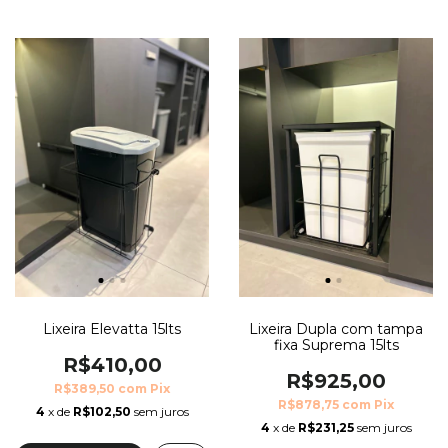
Lixeira Elevatta 15lts
Lixeira Dupla com tampa
fixa Suprema 15lts
R$410,00
R$925,00
R$389,50
com
Pix
R$878,75
com
Pix
4
x de
R$102,50
sem juros
4
x de
R$231,25
sem juros