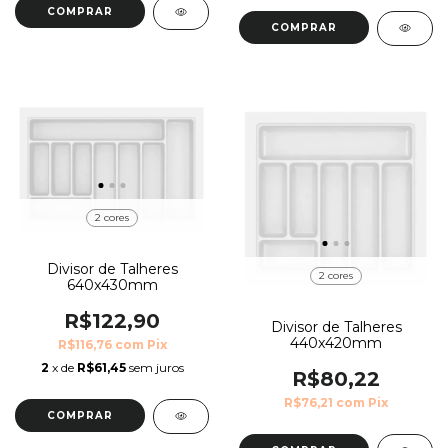
COMPRAR
COMPRAR
2 cores
Divisor de Talheres
2 cores
640x430mm
R$122,90
Divisor de Talheres
440x420mm
R$116,76
com
Pix
2
x de
R$61,45
sem juros
R$80,22
R$76,21
com
Pix
COMPRAR