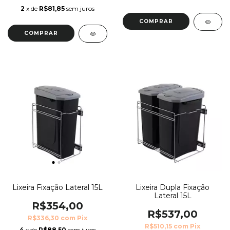
2
x de
R$81,85
sem juros
Lixeira Fixação Lateral 15L
Lixeira Dupla Fixação
Lateral 15L
R$354,00
R$537,00
R$336,30
com
Pix
R$510,15
com
Pix
4
x de
R$88,50
sem juros