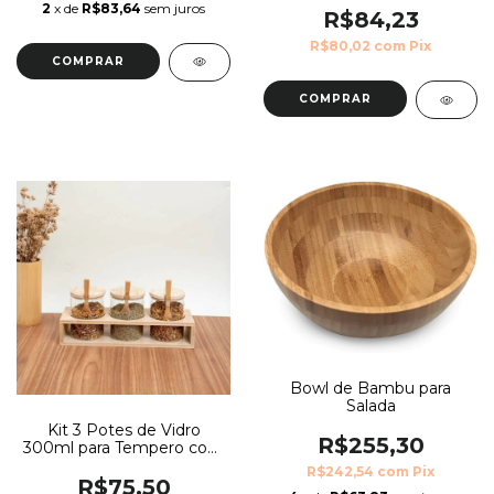
2
x de
R$83,64
sem juros
R$84,23
R$80,02
com
Pix
COMPRAR
COMPRAR
Bowl de Bambu para
Salada
Kit 3 Potes de Vidro
R$255,30
300ml para Tempero com
Colher e Suporte de
R$242,54
com
Pix
Bambu
R$75,50