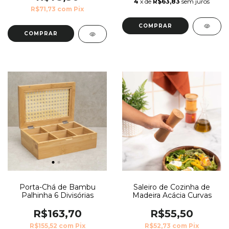
4
x de
R$63,83
sem juros
R$71,73
com
Pix
Porta-Chá de Bambu
Saleiro de Cozinha de
Palhinha 6 Divisórias
Madeira Acácia Curvas
R$163,70
R$55,50
R$155,52
com
Pix
R$52,73
com
Pix