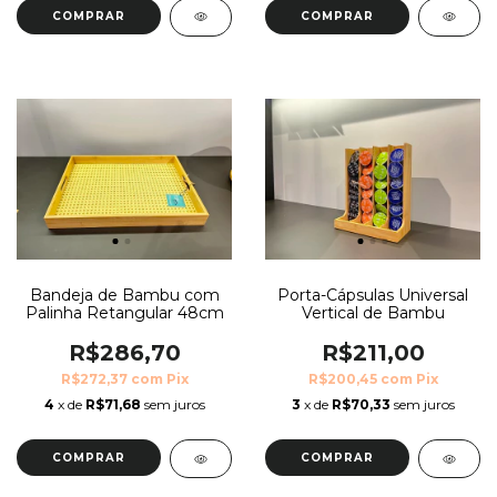
Bandeja de Bambu com
Porta-Cápsulas Universal
Palinha Retangular 48cm
Vertical de Bambu
R$286,70
R$211,00
R$272,37
com
Pix
R$200,45
com
Pix
4
x de
R$71,68
sem juros
3
x de
R$70,33
sem juros