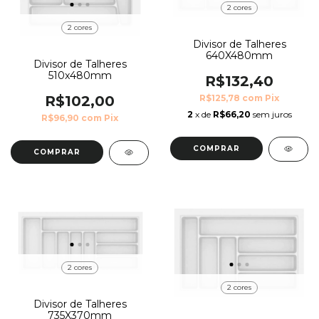
2 cores
2 cores
Divisor de Talheres
640X480mm
Divisor de Talheres
510x480mm
R$132,40
R$125,78
com
Pix
R$102,00
2
x de
R$66,20
sem juros
R$96,90
com
Pix
COMPRAR
COMPRAR
2 cores
2 cores
Divisor de Talheres
735X370mm