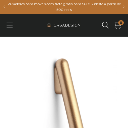
Puxadores para móveis com frete grátis para Sul e Sudeste à partir de
500 reais
0