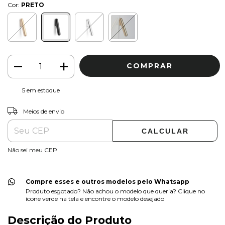
Cor:
PRETO
5
em estoque
ALTERAR CEP
Entregas para o CEP:
Meios de envio
CALCULAR
Não sei meu CEP
Compre esses e outros modelos pelo Whatsapp
Produto esgotado? Não achou o modelo que queria? Clique no
ícone verde na tela e encontre o modelo desejado
Descrição do Produto