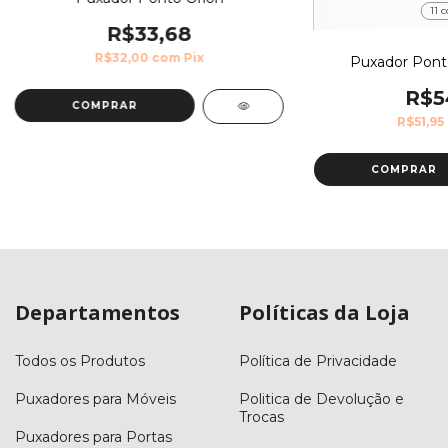
11 c
R$33,68
R$32,00
com
Pix
Puxador Ponto
R$5
COMPRAR
R$51,95
COMPRAR
Departamentos
Políticas da Loja
Todos os Produtos
Política de Privacidade
Puxadores para Móveis
Politica de Devolução e
Trocas
Puxadores para Portas