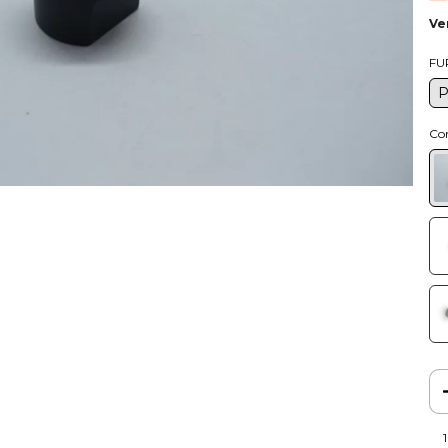
Ve
FU
Co