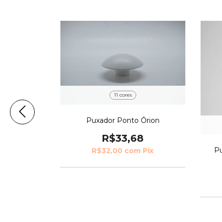
11 cores
nto
Puxador Ponto Órion
1
R$33,68
Pu
Pix
R$32,00
com
Pix