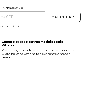
ALTERAR CEP
regas para o CEP:
Meios de envio
CALCULAR
o sei meu CEP
Compre esses e outros modelos pelo
Whatsapp
Produto esgotado? Não achou o modelo que queria?
Clique no ícone verde na tela e encontre o modelo
desejado