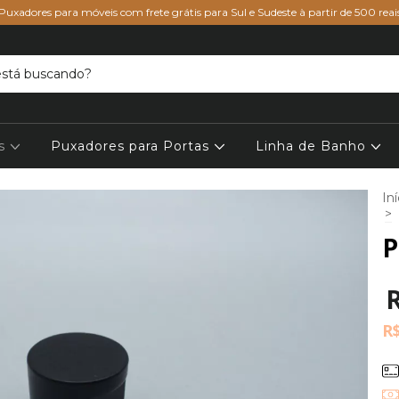
Puxadores para móveis com frete grátis para Sul e Sudeste à partir de 500 reai
is
Puxadores para Portas
Linha de Banho
Iní
>
P
R