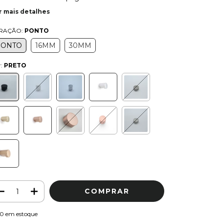
r mais detalhes
RAÇÃO:
PONTO
PONTO
16MM
30MM
r:
PRETO
10
em estoque