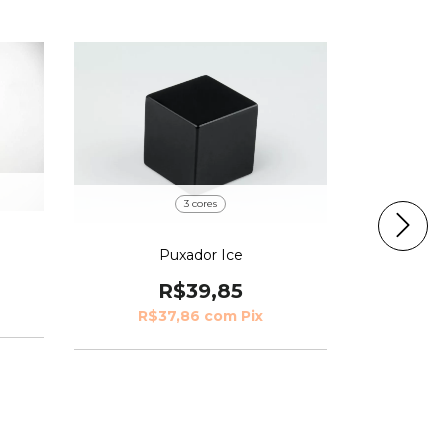
3 cores
Puxador
Puxador Ice
R$39,85
R$37,86
com
Pix
R$