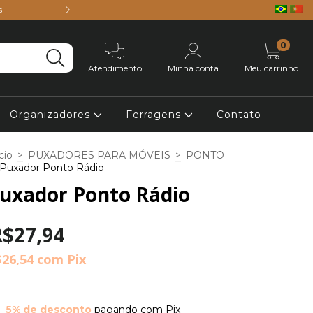
s
Parcele em até 4x 
0
Atendimento
Minha conta
Meu carrinho
Organizadores
Ferragens
Contato
cio
>
PUXADORES PARA MÓVEIS
>
PONTO
Puxador Ponto Rádio
uxador Ponto Rádio
R$27,94
$26,54
com
Pix
5% de desconto
pagando com Pix