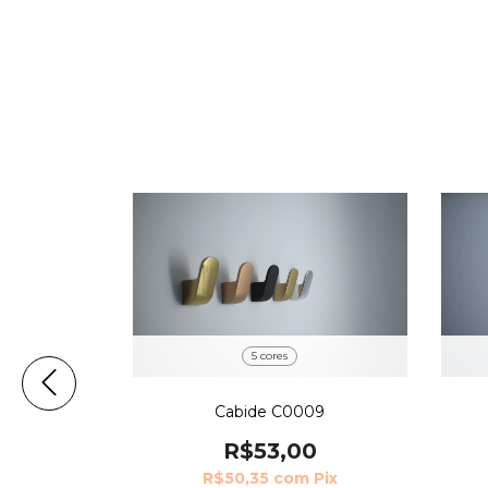
5 cores
Cabide C0009
y Zen
R$53,00
24
R$50,35
com
Pix