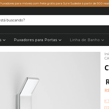
Puxadores para móveis com frete grátis para Sul e Sudeste à partir de 500 reai
is
Puxadores para Portas
Linha de Banho
Iní
CA
C
R