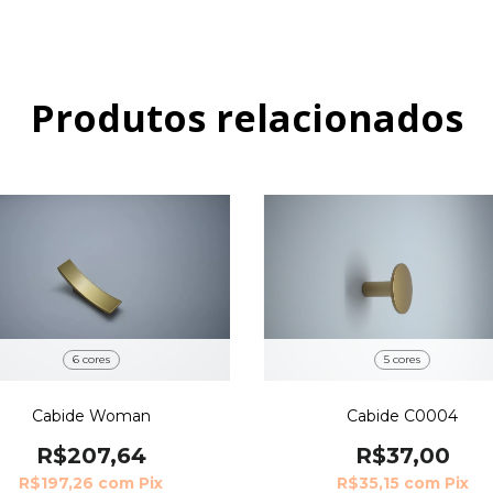
Produtos relacionados
6 cores
5 cores
Cabide Woman
Cabide C0004
R$207,64
R$37,00
R$197,26
com
Pix
R$35,15
com
Pix