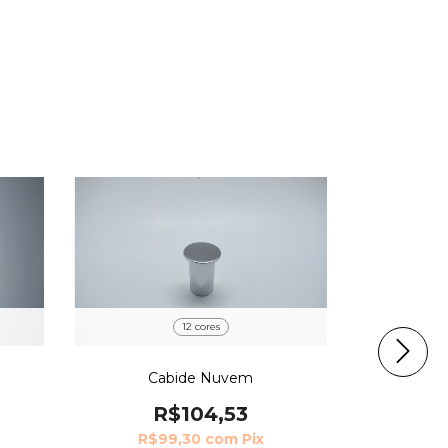
12 cores
Cabide Nuvem
C
R$104,53
R$99,30
com
Pix
R$2