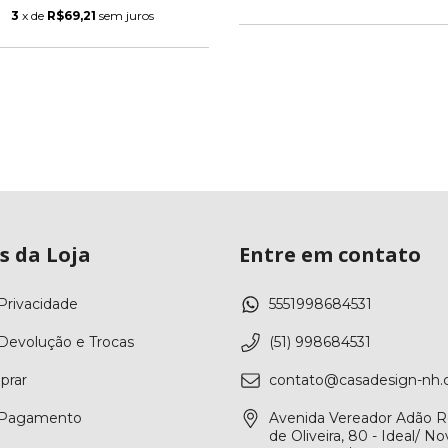
3
x de
R$69,21
sem juros
s da Loja
Entre em contato
 Privacidade
5551998684531
 Devolução e Trocas
(51) 998684531
rar
contato@casadesign-nh.
e Pagamento
Avenida Vereador Adão R
de Oliveira, 80 - Ideal/ N