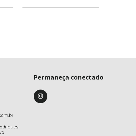
3
x de
Permaneça conectado
com.br
odrigues
ovo