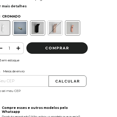
r mais detalhes
r:
CROMADO
5
em estoque
ALTERAR CEP
regas para o CEP:
Meios de envio
CALCULAR
o sei meu CEP
Compre esses e outros modelos pelo
Whatsapp
Produto esgotado? Não achou o modelo que queria?