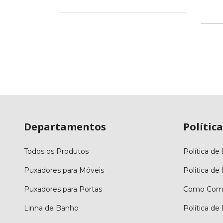
m
Pix
m juros
Departamentos
Política
Todos os Produtos
Política de
Puxadores para Móveis
Politica de
Puxadores para Portas
Como Comp
Linha de Banho
Política d