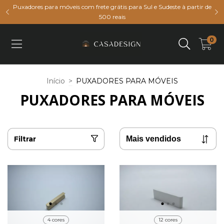
Puxadores para móveis com frete grátis para Sul e Sudeste à partir de
500 reais
0
Início
>
PUXADORES PARA MÓVEIS
PUXADORES PARA MÓVEIS
Filtrar
4 cores
12 cores