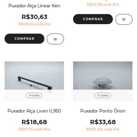
R$13,76
com
Pix
Puxador Alça Linear Ken
R$30,63
COMPRAR
R$29,10
com
Pix
COMPRAR
4 cores
11 cores
Puxador Alça Liveri IL950
Puxador Ponto Órion
R$18,68
R$33,68
R$17,75
com
Pix
R$32,00
com
Pix